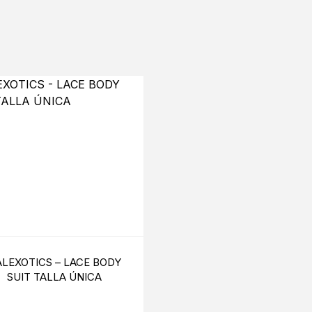
S
LEXOTICS – LACE BODY
BIJOUX – MAGNIFIQ
SUIT TALLA ÚNICA
CADENAS METLICAS P
EL CUERPO 8 SILVE