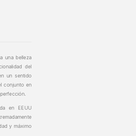
 a una belleza
ionalidad del
en un sentido
l conjunto en
 perfección.
ñada en EEUU
xtremadamente
lidad y máximo