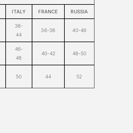
ITALY
FRANCE
RUSSIA
38-
36-38
40-46
44
46-
40-42
48-50
48
50
44
52