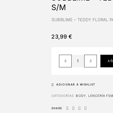
S/M
SUBBLIME – TEDDY FLORAL P
23,99
€
AÑ
ADICIONAR À WISHLIST
CATEGORÍAS:
BODY
,
LENCERÍA FE
SHARE