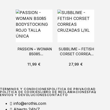
PASSION – WOMAN
SUBBLIME – FETISH
M
BS085
CORSET CORREAS
LU
BODYSTOCKING
CRUZADAS L/XL
ROJO TALLA ÚNICA
11,99
€
27,99
€
TÉRMINOS Y CONDICIONES
POLÍTICA DE PRIVACIDAD
POLÍTICA DE COOKIES
LIBRO DE RECLAMACIONES
FAQ
ENVÍOS Y DEVOLUCIONES
CONTACTO
info@erothis.com
Abierto 24h/7